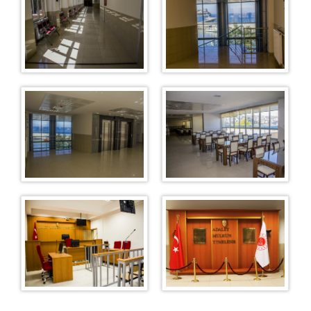
1. Aile Mahkemesi
2. Aile Mahkemesi
İş Mahkemeleri
1. İş Mahkemesi
2. İş Mahkemesi
3. İş Mahkemesi
4. İş Mahkemesi
Sulh Hukuk Mahkemeleri
1. Sulh Hukuk Mahkemesi
2. Sulh Hukuk Mahkemesi
3. Sulh Hukuk Mahkemesi
Kadastro Mahkemesi
İcra Hukuk Mahkemesi
İcra Daireleri
İcra Dairesi
Bürolar