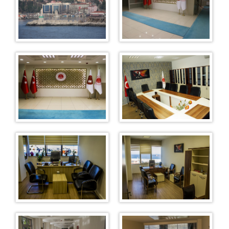
1. Asliye Ceza Mahkemesi
2. Asliye Ceza Mahkemesi
3. Asliye Ceza Mahkemesi
4. Asliye Ceza Mahkemesi
5. Asliye Ceza Mahkemesi
6. Asliye Ceza Mahkemesi
Sulh Ceza Hakimliği
İcra Ceza Mahkemesi
İnfaz Hakimliği
Hukuk Mahkemeleri
Asliye Hukuk Mahkemeleri
1. Asliye Hukuk Mahkemesi
2. Asliye Hukuk Mahkemesi
3. Asliye Hukuk Mahkemesi
4. Asliye Hukuk Mahkemesi
Aile Mahkemeleri