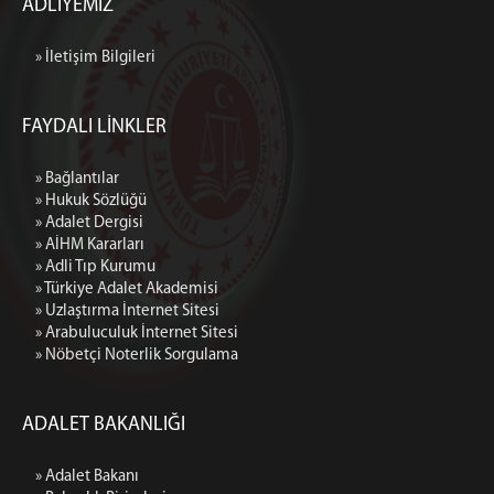
MÜLHAKAT
ADLİYEMİZ
Devrek Adliyesi
» İletişim Bilgileri
Cumhuriyet Başsavcılığı
Yazı İşleri Müdürlüğü
FAYDALI LİNKLER
İdari İşler Müdürlüğü
Bakanlık Muhabere Bürosu
» Bağlantılar
Hazırlık Bürosu
» Hukuk Sözlüğü
Müracaat ve Suçüstü Bürosu
» Adalet Dergisi
» AİHM Kararları
Seri Muhakeme Usulü Soruşturma Bürosu
» Adli Tıp Kurumu
İlamat ve İnfaz Bürosu
» Türkiye Adalet Akademisi
» Uzlaştırma İnternet Sitesi
Yakalama Bürosu
» Arabuluculuk İnternet Sitesi
İdari Yaptırım Bürosu
» Nöbetçi Noterlik Sorgulama
Uzlaştırma Bürosu
Zamanaşımı Bürosu
ADALET BAKANLIĞI
Talimat Bürosu
Muhabere Bürosu
» Adalet Bakanı