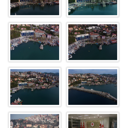
Talimat Bürosu
Muhabere Bürosu
CBS Ön Bürosu (Müracaat Bürosu)
Memurluk
Adli Emanet Memurluğu
Masalar
Esas Masası
Karar Masası
KOMİSYON
ADLİ YARGI
Ceza Mahkemeleri
Ağır Ceza Mahkemeleri
1. Ağır Ceza Mahkemesi
2. Ağır Ceza Mahkemesi
3. Ağır Ceza Mahkemesi
Asliye Ceza Mahkemeleri