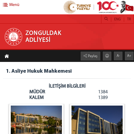
Menü
ENG
TR
ZONGULDAK ADLİYESİ
ZONGULDAK
ADLİYESİ
ANASAYFA
A-
A+
Paylaş
BAŞSAVCILIK
Cumhuriyet Başsavcılığı
1. Asliye Hukuk Mahkemesi
Yazı İşleri Müdürlüğü
İLETİŞİM BİLGİLERİ
İdari İşler Müdürlüğü
MÜDÜR
1384
Bilgi İşlem Müdürlüğü
KALEM
1389
Adli Sicil Müdürlüğü
Adli Destek ve Mağdur Hizmetleri Müdürlüğü
Bürolar
Bakanlık ve HSK Muhabere Bürosu