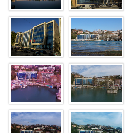
Soruşturma Büroları
Maden Suçları Soruşturma Bürosu
Terör Suçları Soruşturma Bürosu
Kaçakçılık ve Organize Suçlar Bürosu
Cinsel Suçlar Soruşturma Bürosu
Bilişim Suçları Soruşturma Bürosu
Aile Suçları Soruşturma Bürosu
Çocuk Suçları Soruşturma Bürosu
Uyuşturucu Suçları Soruşturma Bürosu
Memur Suçları Soruşturma Bürosu
Basın Suçları Soruşturma Bürosu
Seri Yargılama Soruşturma Bürosu
Dava Açılmasının Ertelenmesi Bürosu
Zamanaşımı Suçları Bürosu
İlamat ve İnfaz Bürosu
Uzlaştırma Bürosu