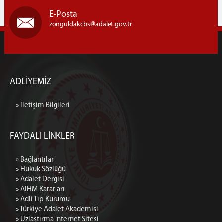
1. Aile Mahkemesi
E-Posta
2. Aile Mahkemesi
zonguldakcbs
adalet.gov.tr
İş Mahkemeleri
1. İş Mahkemesi
2. İş Mahkemesi
3. İş Mahkemesi
ADLİYEMİZ
4. İş Mahkemesi
» İletişim Bilgileri
Sulh Hukuk Mahkemeleri
1. Sulh Hukuk Mahkemesi
2. Sulh Hukuk Mahkemesi
FAYDALI LİNKLER
3. Sulh Hukuk Mahkemesi
» Bağlantılar
Kadastro Mahkemesi
» Hukuk Sözlüğü
İcra Hukuk Mahkemesi
» Adalet Dergisi
» AİHM Kararları
İcra Daireleri
» Adli Tıp Kurumu
İcra Dairesi
» Türkiye Adalet Akademisi
Bürolar
» Uzlaştırma İnternet Sitesi