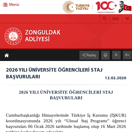
Menü
ENG
TR
ZONGULDAK ADLİYESİ
ZONGULDAK
ADLİYESİ
ANASAYFA
A-
A+
Paylaş
BAŞSAVCILIK
Cumhuriyet Başsavcılığı
2026 YILI ÜNİVERSİTE ÖĞRENCİLERİ STAJ
BAŞVURULARI
Yazı İşleri Müdürlüğü
12.02.2026
İdari İşler Müdürlüğü
2026 YILI ÜNİVERSİTE ÖĞRENCİLERİ STAJ
Bilgi İşlem Müdürlüğü
BAŞVURULARI
Adli Sicil Müdürlüğü
Adli Destek ve Mağdur Hizmetleri Müdürlüğü
Cumhurbaşkanlığı Himayelerinde Türkiye İş Kurumu (İŞKUR)
Bürolar
koordinasyonunda
2026 yılı “Ulusal Staj Programı” öğrenci
başvuruları 06 Ocak 2026 tarihinde başlamış olup 16 Mart 2026
Bakanlık ve HSK Muhabere Bürosu