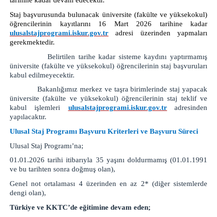
tarihine kadar devam edecektir.
Soruşturma Büroları
Staj başvurusunda bulunacak üniversite (fakülte ve yüksekokul)
Maden Suçları Soruşturma Bürosu
öğrencilerinin kayıtlarını 16 Mart 2026 tarihine kadar
Terör Suçları Soruşturma Bürosu
ulusalstajprogrami.iskur.gov.tr
adresi üzerinden yapmaları
gerekmektedir.
Kaçakçılık ve Organize Suçlar Bürosu
Belirtilen tarihe kadar sisteme kaydını yaptırmamış
Cinsel Suçlar Soruşturma Bürosu
üniversite (fakülte ve yüksekokul) öğrencilerinin staj başvuruları
Bilişim Suçları Soruşturma Bürosu
kabul edilmeyecektir.
Aile Suçları Soruşturma Bürosu
Bakanlığımız merkez ve taşra birimlerinde staj yapacak
üniversite (fakülte ve yüksekokul) öğrencilerinin staj teklif ve
Çocuk Suçları Soruşturma Bürosu
kabul işlemleri
ulusalstajprogrami.iskur.gov.tr
adresinden
Uyuşturucu Suçları Soruşturma Bürosu
yapılacaktır.
Memur Suçları Soruşturma Bürosu
Ulusal Staj Programı Başvuru Kriterleri ve Başvuru Süreci
Basın Suçları Soruşturma Bürosu
Ulusal Staj Programı’na;
Seri Yargılama Soruşturma Bürosu
01.01.2026 tarihi itibarıyla 35 yaşını doldurmamış (01.01.1991
Dava Açılmasının Ertelenmesi Bürosu
ve bu tarihten sonra doğmuş olan),
Zamanaşımı Suçları Bürosu
Genel not ortalaması 4 üzerinden en az 2* (diğer sistemlerde
dengi olan),
İlamat ve İnfaz Bürosu
Türkiye ve KKTC’de eğitimine devam eden;
Uzlaştırma Bürosu