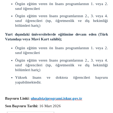
Talimat Bürosu
Örgün eğitim veren ön lisans programlarının 1. veya 2.
sınıf öğrencileri
Muhabere Bürosu
Örgün eğitim veren lisans programlarının 2., 3. veya 4.
CBS Ön Bürosu (Müracaat Bürosu)
sınıf öğrencileri (tıp, öğretmenlik ve diş hekimliği
Memurluk
bölümleri hariç)
Adli Emanet Memurluğu
Yurt dışındaki üniversitelerde eğitimine devam eden (Türk
Masalar
Vatandaşı veya Mavi Kart sahibi);
Esas Masası
Örgün eğitim veren ön lisans programlarının 1. veya 2.
Karar Masası
sınıf öğrencileri
KOMİSYON
Örgün eğitim veren lisans programlarının 2., 3. veya 4.
sınıf öğrencileri (tıp, öğretmenlik ve diş hekimliği
ADLİ YARGI
bölümleri hariç)
Yüksek lisans ve doktora öğrencileri başvuru
Ceza Mahkemeleri
yapabilmektedir.
Ağır Ceza Mahkemeleri
1. Ağır Ceza Mahkemesi
2. Ağır Ceza Mahkemesi
Başvuru Linki:
ulusalstajprogrami.iskur.gov.tr
3. Ağır Ceza Mahkemesi
Son Başvuru Tarihi:
16 Mart 2026
Asliye Ceza Mahkemeleri