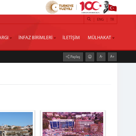
ENG
TR
ARGI
İNFAZ BİRİMLERİ
İLETİŞİM
MÜLHAKAT
A-
A+
Paylaş