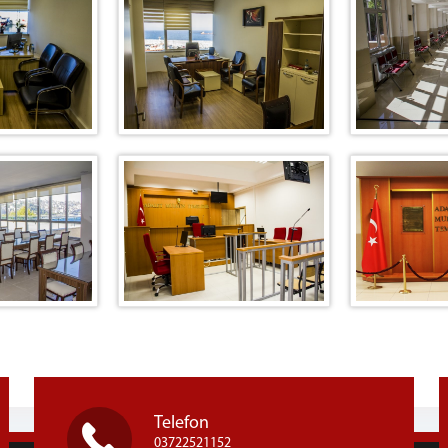
Telefon
03722521152