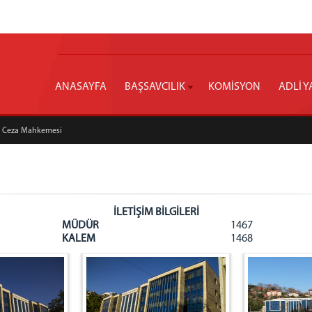
ANASAYFA
BAŞSAVCILIK
KOMİSYON
ADLİ Y
ır Ceza Mahkemesi
İLETİŞİM BİLGİLERİ
MÜDÜR
1467
KALEM
1468