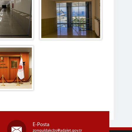
E-Posta
zonguldakcbs
adalet.gov.tr