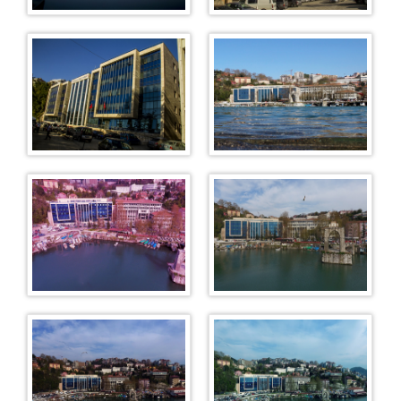
Soruşturma Büroları
Maden Suçları Soruşturma Bürosu
Terör Suçları Soruşturma Bürosu
Kaçakçılık ve Organize Suçlar Bürosu
Cinsel Suçlar Soruşturma Bürosu
Bilişim Suçları Soruşturma Bürosu
Aile Suçları Soruşturma Bürosu
Çocuk Suçları Soruşturma Bürosu
Uyuşturucu Suçları Soruşturma Bürosu
Memur Suçları Soruşturma Bürosu
Basın Suçları Soruşturma Bürosu
Seri Yargılama Soruşturma Bürosu
Dava Açılmasının Ertelenmesi Bürosu
Zamanaşımı Suçları Bürosu
İlamat ve İnfaz Bürosu
Uzlaştırma Bürosu