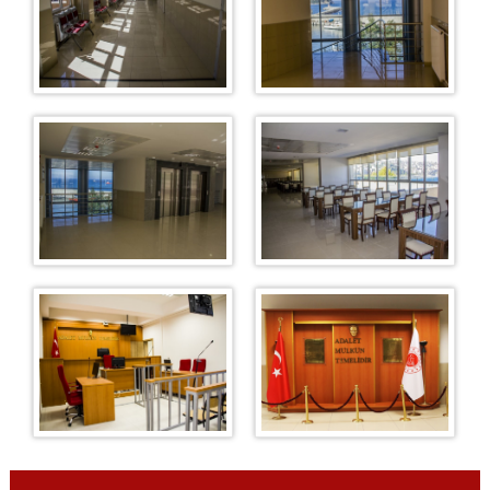
1. Aile Mahkemesi
2. Aile Mahkemesi
İş Mahkemeleri
1. İş Mahkemesi
2. İş Mahkemesi
3. İş Mahkemesi
4. İş Mahkemesi
Sulh Hukuk Mahkemeleri
1. Sulh Hukuk Mahkemesi
2. Sulh Hukuk Mahkemesi
3. Sulh Hukuk Mahkemesi
Kadastro Mahkemesi
İcra Hukuk Mahkemesi
İcra Daireleri
İcra Dairesi
Bürolar