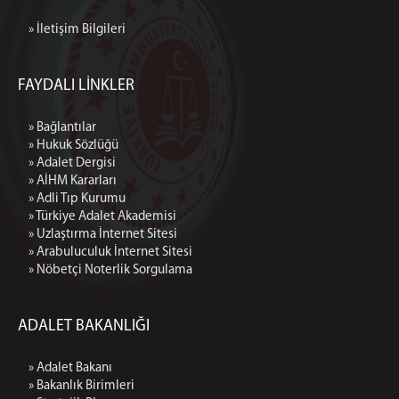
MÜLHAKAT
» İletişim Bilgileri
Devrek Adliyesi
Cumhuriyet Başsavcılığı
Yazı İşleri Müdürlüğü
FAYDALI LİNKLER
İdari İşler Müdürlüğü
» Bağlantılar
Bakanlık Muhabere Bürosu
» Hukuk Sözlüğü
Hazırlık Bürosu
» Adalet Dergisi
Müracaat ve Suçüstü Bürosu
» AİHM Kararları
» Adli Tıp Kurumu
Seri Muhakeme Usulü Soruşturma Bürosu
» Türkiye Adalet Akademisi
İlamat ve İnfaz Bürosu
» Uzlaştırma İnternet Sitesi
» Arabuluculuk İnternet Sitesi
Yakalama Bürosu
» Nöbetçi Noterlik Sorgulama
İdari Yaptırım Bürosu
Uzlaştırma Bürosu
ADALET BAKANLIĞI
Zamanaşımı Bürosu
Talimat Bürosu
» Adalet Bakanı
Muhabere Bürosu
» Bakanlık Birimleri