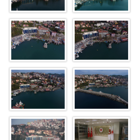
Talimat Bürosu
Muhabere Bürosu
CBS Ön Bürosu (Müracaat Bürosu)
Memurluk
Adli Emanet Memurluğu
Masalar
Esas Masası
Karar Masası
KOMİSYON
ADLİ YARGI
Ceza Mahkemeleri
Ağır Ceza Mahkemeleri
1. Ağır Ceza Mahkemesi
2. Ağır Ceza Mahkemesi
3. Ağır Ceza Mahkemesi
Asliye Ceza Mahkemeleri