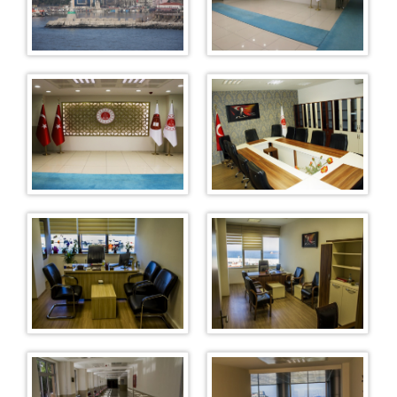
1. Asliye Ceza Mahkemesi
2. Asliye Ceza Mahkemesi
3. Asliye Ceza Mahkemesi
4. Asliye Ceza Mahkemesi
5. Asliye Ceza Mahkemesi
6. Asliye Ceza Mahkemesi
Sulh Ceza Hakimliği
İcra Ceza Mahkemesi
İnfaz Hakimliği
Hukuk Mahkemeleri
Asliye Hukuk Mahkemeleri
1. Asliye Hukuk Mahkemesi
2. Asliye Hukuk Mahkemesi
3. Asliye Hukuk Mahkemesi
4. Asliye Hukuk Mahkemesi
Aile Mahkemeleri