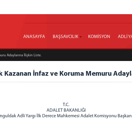
ANASAYFA
BAŞSAVCILIK
KOMİSYON
ADLİ Y
 Adaylarına İlişkin Liste.
 Kazanan İnfaz ve Koruma Memuru Adayları
T.C.
ADALET BAKANLIĞI
nguldak Adli Yargı İlk Derece Mahkemesi Adalet Komisyonu Başkanl