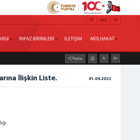
ENG
TR
ARGI
İNFAZ BİRİMLERİ
İLETİŞİM
MÜLHAKAT
A-
A+
Paylaş
na İlişkin Liste.
01.04.2022
ığı