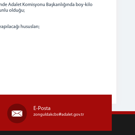
inde Adalet Komisyonu Başkanlığında boy-kilo
unlu olduğu;
apılacağı hususları;
E-Posta
zonguldakcbs
adalet.gov.tr