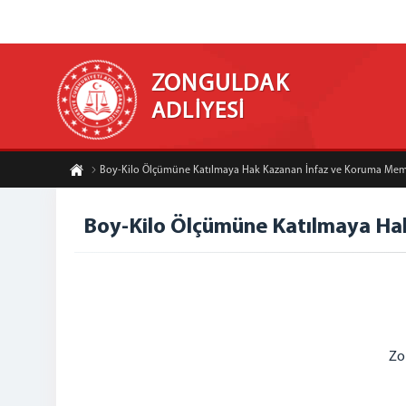
ZONGULDAK
ADLİYESİ
Boy-Kilo Ölçümüne Katılmaya Hak Kazanan İnfaz ve Koruma Memuru
Boy-Kilo Ölçümüne Katılmaya Hak
Zo