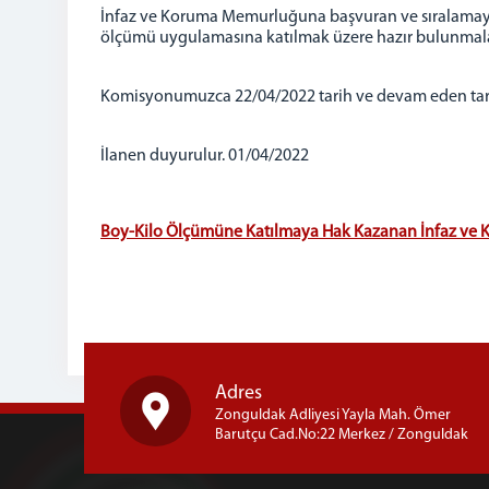
İnfaz ve Koruma Memurluğuna başvuran ve sıralamaya
ölçümü uygulamasına katılmak üzere hazır bulunmalar
Komisyonumuzca 22/04/2022 tarih ve devam eden tarihl
İlanen duyurulur. 01/04/2022
Boy-Kilo Ölçümüne Katılmaya Hak Kazanan İnfaz ve K
Adres
Zonguldak Adliyesi Yayla Mah. Ömer
Barutçu Cad.No:22 Merkez / Zonguldak