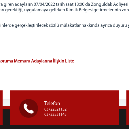
 giren adayların 07/04/2022 tarih saat:13:00'da Zonguldak Adliyes
ı gerektiği, uygulamaya gelirken Kimlik Belgesi getirmelerinin zor
erde gerçekleştirilecek sözlü mülakatlar hakkında ayrıca duyuru y
oruma Memuru Adaylarına İlişkin Liste
Telefon
03722521152
03722531143