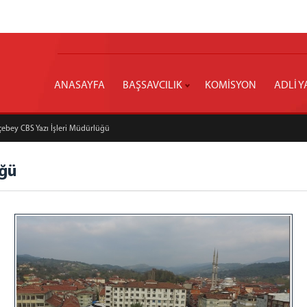
ANASAYFA
BAŞSAVCILIK
KOMİSYON
ADLİ Y
ebey CBS Yazı İşleri Müdürlüğü
üğü