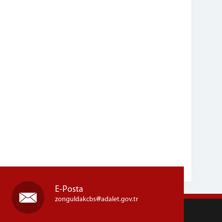
E-Posta
zonguldakcbs
adalet.gov.tr