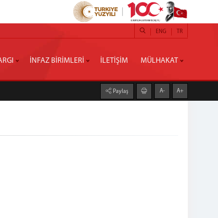
ENG
TR
ARGI
İNFAZ BİRİMLERİ
İLETİŞİM
MÜLHAKAT
A-
A+
Paylaş