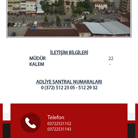
İLETİŞİM BİLGİLERİ
MÜDÜR
22
KALEM
-
ADLİYE SANTRAL NUMARALARI
0 (372) 512 23 05 - 512 29 32
Telefon
03722521152
03722531143