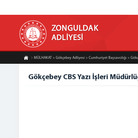
ZONGULDAK
ADLİYESİ
MÜLHAKAT > Gökçebey Adliyesi > Cumhuriyet Başsavcılığı > Gökç
Gökçebey CBS Yazı İşleri Müdürl