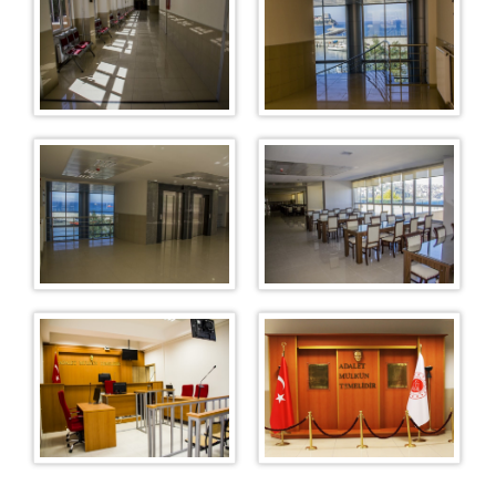
1. Aile Mahkemesi
2. Aile Mahkemesi
İş Mahkemeleri
1. İş Mahkemesi
2. İş Mahkemesi
3. İş Mahkemesi
4. İş Mahkemesi
Sulh Hukuk Mahkemeleri
1. Sulh Hukuk Mahkemesi
2. Sulh Hukuk Mahkemesi
3. Sulh Hukuk Mahkemesi
Kadastro Mahkemesi
İcra Hukuk Mahkemesi
İcra Daireleri
İcra Dairesi
Bürolar