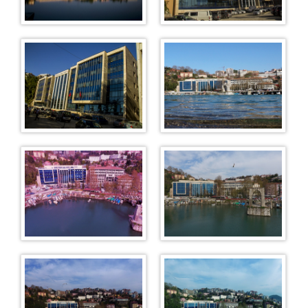
Soruşturma Büroları
Maden Suçları Soruşturma Bürosu
Terör Suçları Soruşturma Bürosu
Kaçakçılık ve Organize Suçlar Bürosu
Cinsel Suçlar Soruşturma Bürosu
Bilişim Suçları Soruşturma Bürosu
Aile Suçları Soruşturma Bürosu
Çocuk Suçları Soruşturma Bürosu
Uyuşturucu Suçları Soruşturma Bürosu
Memur Suçları Soruşturma Bürosu
Basın Suçları Soruşturma Bürosu
Seri Yargılama Soruşturma Bürosu
Dava Açılmasının Ertelenmesi Bürosu
Zamanaşımı Suçları Bürosu
İlamat ve İnfaz Bürosu
Uzlaştırma Bürosu