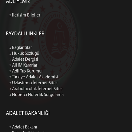
MÜLHAKAT
ADLİYEMİZ
Devrek Adliyesi
» İletişim Bilgileri
Cumhuriyet Başsavcılığı
Yazı İşleri Müdürlüğü
FAYDALI LİNKLER
İdari İşler Müdürlüğü
Bakanlık Muhabere Bürosu
» Bağlantılar
Hazırlık Bürosu
» Hukuk Sözlüğü
Müracaat ve Suçüstü Bürosu
» Adalet Dergisi
» AİHM Kararları
Seri Muhakeme Usulü Soruşturma Bürosu
» Adli Tıp Kurumu
İlamat ve İnfaz Bürosu
» Türkiye Adalet Akademisi
» Uzlaştırma İnternet Sitesi
Yakalama Bürosu
» Arabuluculuk İnternet Sitesi
İdari Yaptırım Bürosu
» Nöbetçi Noterlik Sorgulama
Uzlaştırma Bürosu
Zamanaşımı Bürosu
ADALET BAKANLIĞI
Talimat Bürosu
Muhabere Bürosu
» Adalet Bakanı