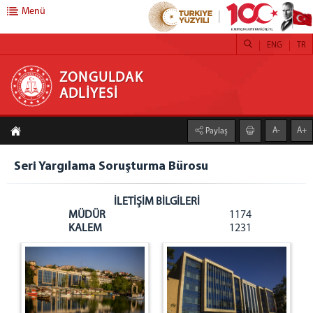
Menü
ENG
TR
ZONGULDAK ADLİYESİ
ZONGULDAK
ADLİYESİ
ANASAYFA
A-
A+
Paylaş
BAŞSAVCILIK
Cumhuriyet Başsavcılığı
Seri Yargılama Soruşturma Bürosu
Yazı İşleri Müdürlüğü
İLETİŞİM BİLGİLERİ
İdari İşler Müdürlüğü
MÜDÜR
1174
Bilgi İşlem Müdürlüğü
KALEM
1231
Adli Sicil Müdürlüğü
Adli Destek ve Mağdur Hizmetleri Müdürlüğü
Bürolar
Bakanlık ve HSK Muhabere Bürosu