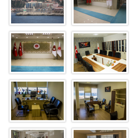
1. Asliye Ceza Mahkemesi
2. Asliye Ceza Mahkemesi
3. Asliye Ceza Mahkemesi
4. Asliye Ceza Mahkemesi
5. Asliye Ceza Mahkemesi
6. Asliye Ceza Mahkemesi
Sulh Ceza Hakimliği
İcra Ceza Mahkemesi
İnfaz Hakimliği
Hukuk Mahkemeleri
Asliye Hukuk Mahkemeleri
1. Asliye Hukuk Mahkemesi
2. Asliye Hukuk Mahkemesi
3. Asliye Hukuk Mahkemesi
4. Asliye Hukuk Mahkemesi
Aile Mahkemeleri