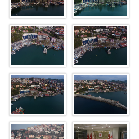
Talimat Bürosu
Muhabere Bürosu
CBS Ön Bürosu (Müracaat Bürosu)
Memurluk
Adli Emanet Memurluğu
Masalar
Esas Masası
Karar Masası
KOMİSYON
ADLİ YARGI
Ceza Mahkemeleri
Ağır Ceza Mahkemeleri
1. Ağır Ceza Mahkemesi
2. Ağır Ceza Mahkemesi
3. Ağır Ceza Mahkemesi
Asliye Ceza Mahkemeleri